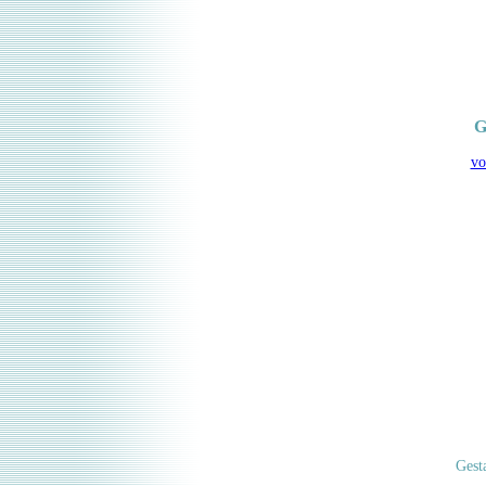
G
vo
Gesta